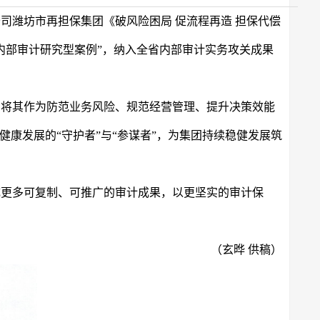
公司潍坊市再担保集团《破风险困局 促流程再造 担保代偿
内部审计研究型案例”，纳入全省内部审计实务攻关成果
，将其作为防范业务风险、规范经营管理、提升决策效能
康发展的“守护者”与“参谋者”，为集团持续稳健发展筑
成更多可复制、可推广的审计成果，以更坚实的审计保
（玄晔
供稿）