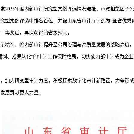
下发
2025年度内部审计研究型案例评选情况通报，市融担集团子
究型案例评选中排名首位，并被山东省审计厅评选为“全省优秀
讨二等奖后，再次获得的省级殊荣
。
指示精神，将内部审计提升至公司治理与高质量发展的战略高度
倾斜、成果转化”的审计工作保障格局，切实使内部审计成为企业健
新，加大研究型审计力度，积极探索数字化审计新路径，力争形
量发展贡献更大力量。