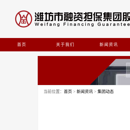
首页
关于我们
新闻资讯
当前位置：
首页
>
新闻资讯
>
集团动态