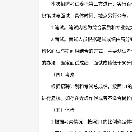
本次招聘考试委托第三方进行，实行百
织笔试与面试，具体时间、地点另行公布。
1.笔试。笔试内容为综合素质和专业
2.面试。面试人员根据笔试成绩由高
构化面试与提问相结合的方式，主要测试考
的办法，确定面试成绩，面试成绩低于80
（四）考察
根据招聘计划和考试总成绩，按照1:
进行复核。如存在弄虚作假或者不适合岗位
（五）体检
1.根据考察情况，按照1:1的比例