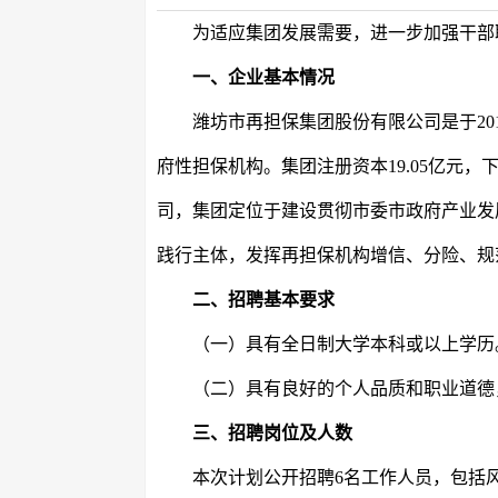
为适应集团发展需要，进一步加强干部
一、企业基本情况
潍坊市再担保集团股份有限公司是于20
府性担保机构。集团注册资本19.05亿
司，集团定位于建设贯彻市委市政府产业发
践行主体，发挥再担保机构增信、分险、规
二、招聘基本要求
（一）具有全日制大学本科或以上学历
（二）具有良好的个人品质和职业道德
三、招聘岗位及人数
本次计划公开招聘6名工作人员，包括